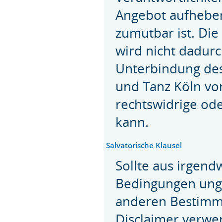
Angebot aufheben
zumutbar ist. Di
wird nicht dadurc
Unterbindung des
und Tanz Köln vo
rechtswidrige od
kann.
Salvatorische Klausel
Sollte aus irgen
Bedingungen ungül
anderen Bestimmu
Disclaimer verwe